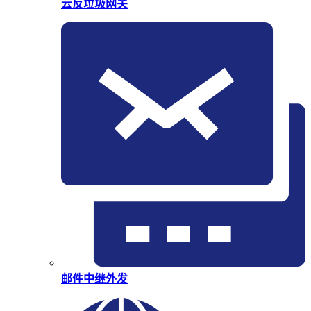
云反垃圾网关
邮件中继外发