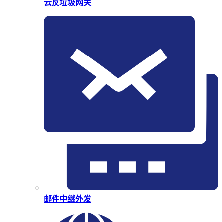
云反垃圾网关
邮件中继外发