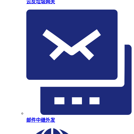
云反垃圾网关
邮件中继外发