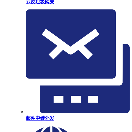
云反垃圾网关
邮件中继外发