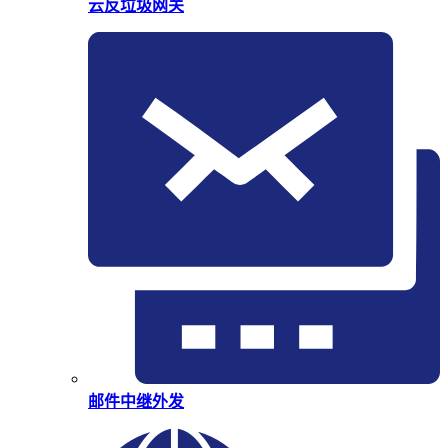
云反垃圾网关
邮件中继外发