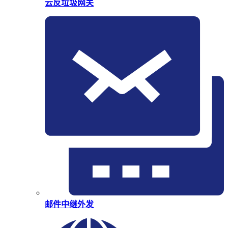
云反垃圾网关
邮件中继外发